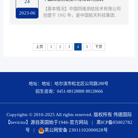
24
析和数据处理，确保教学软件正常运行。
【基本情况】中国四维测绘技术有限公司
职位要求: 具备良好的沟通能力和学习能
2023-06
创建于 1992 年，是中国航天科技集团有
力，能够安排并处理好多线程工作，能够
限公司（中央企业，世界500强）发展遥
承受一定的工作压力。 具有良好的形象和
感卫星应用产业的专业公司，主营业务涵
普通话标准。能够快速学习、掌握相关软
盖遥感卫星数据产品与时空信息服务解决
件...
方案。经过近三十年的发展，公司已成为
上页
1
2
3
4
5
下页
国内市场亚米级遥感卫星数据供给的主渠
道，是商业遥感卫星领域的先行者和卫星
影像数据领域的主导者。2021年4月，公
司被国务院国有企业改革领导小组办公室
正式纳入“双百企业”名单；2021年7月，
公...
地址：地址：哈尔滨市松北区公司路288号
招生咨询：0451-88128888 88128666
Copyrights © 2016-2025 All rights reserved. 版权所有 伟德国际
【bevictor】源自英国始于1946-官方网站
|
黑ICP备05002782
号
|
黑公网安备 23011102000028号