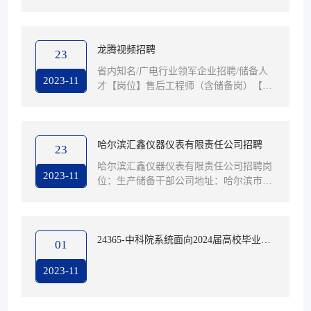
龙腾视频招聘
23
省内知名/广电行业领军企业招聘/储备人
2023-11
才【岗位】售后工程师（含储备岗）【行
业】广电行业.智能化【专业】广播电视、
计算机/网络、电子信息工程技术、应用电
子技术、物联网应用技术相关（特殊人才
专业不限）【性别】男士为宜【要求】1.
哈尔滨汇鑫仪器仪表有限责任公司招聘
23
责任心&执行力&沟通力2.具备较强的学
哈尔滨汇鑫仪器仪表有限责任公司招聘岗
习能力，可快速掌握专业知识，及时开展
2023-11
位：生产储备干部公司地址：哈尔滨市道
工作；3.熟练运用office等办公软件；4.工
里区埃德蒙顿路21号生产储备干部岗位职
作严谨，计划性强，善于分析思考问题，
责：1.需要深入基层，熟练各操作流程、
有责任心，良好的服务意识与团队合作...
工序2.车间实习不少于3个月培养方向：1.
生产车间主任、主任助理、维修技术人员
24365-中科院系统面向2024届高校毕业生
01
任职要求：1.大专以上学历，电子专业2.
网上招聘活动
具有良好的协调和沟通能力3.工作积极主
2023-11
动、办事条理、效率高、责任心强工作时
间：早八晚五，单休，法休薪资：3500-4