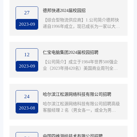
000 福利：五险 通勤补助 午餐免费 入...
德邦快递2024届校园招
27
【综合型物流供应商】1.公司简介德邦快
2023-09
递自1996年成立，现已成长为一家以大件
快递为主力，联动快递、物流、跨境、仓
储与供应链的综合性物流供应商。德邦快
递多年来在『大件快递发德邦』的定位驱
动下，在大件配送领域精耕细作。德邦快
仁宝电脑集团2024届校园招聘
12
递专注于揽件、中转、运输、交付等每一
【公司简介】成立于1984年世界500强企
个服务环节，以臻于细节的用心，兑现
2023-09
业（2023年排420名）美国商业周刊全球
“为客户创造可感知的高品质服务”的承
科技100强全球最大笔记本电脑（NB）研
诺，陪伴客户不断创造美好生活。2.国内
发与制造厂商总产值（总销售额）江苏省
首家通过IPO上市的快递物流企业2018年1
第一名（2021年1430亿元）为了架构全球
月1...
运筹体系，仁宝在中国、越南、美国、巴
哈尔滨江松源网络科技有限公司招聘
24
西、墨西哥及波兰相继成立据点，提供客
哈尔滨江松源网络科技有限公司招聘高级
户弹性及快速的服务。仁宝的制造中心位
2023-08
客服经理 2 名（男女各一，或全为男
于昆山及南京，有五座笔记本电脑制造
性）。职位描述：负责为哈市高级中学提
厂、三座视讯产品制造厂、二座智慧型手
供精准教学辅助服务工作，协助公司老师
机制造厂和一座消费电子产品制造厂。仁
进行线上阅卷，解答用户疑问并提供技术
宝的产...
支持。帮助进行教师完成教学测试成绩分
中国四维测绘技术有限公司招聘