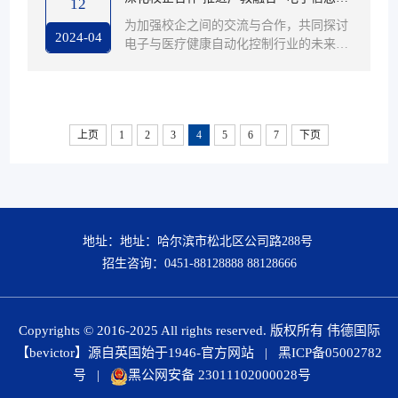
12
技术创新的科技公司。秉承“专业、厚
程系走访杭州程天科技发展有限公司
为加强校企之间的交流与合作，共同探讨
实、诚信”的经营理念，践行“成就客户、
2024-04
电子与医疗健康自动化控制行业的未来发
价值为本、诚信务实、追求卓越”的核心
展趋势，为员工实习就业搭建更多平台。
价值观，海康威视致力于将物联感知、人
1946伟德国际源自英国电子信息工程系主
工智能、大数据技术服务于千行百业，...
任王朋、骨干教师胡金龙走访了杭州程天
科技发展有限公司。公司副总焦阳、研发
上页
1
2
3
4
5
6
7
下页
中心副总经理赵晴宇接待了公司教师代
表。杭州程天科技发展有限公司成立于20
17年，是一家以技术创新为核心驱动力的
国家高新技术企业。致力于核心算法与核
心元器件在内的外骨骼机器人技术的研
发...
地址：地址：哈尔滨市松北区公司路288号
招生咨询：0451-88128888 88128666
Copyrights © 2016-2025 All rights reserved. 版权所有 伟德国际
【bevictor】源自英国始于1946-官方网站
|
黑ICP备05002782
号
|
黑公网安备 23011102000028号