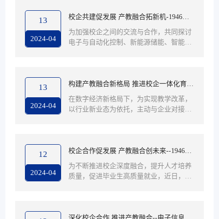
示范企业、双软认证企业、企业信用AA
系主任王朋和骨干教师胡金龙走访了中国
A...
船舶集团有限公司第七一一研究所。中国
校企共建促发展 产教融合拓新机-1946伟
13
船舶重工集团公司第七一一研究所(SMDE
德国际源自英国电子信息工程系开展访企
为加强校企之间的交流与合作，共同探讨
RI)创建于1963 年，隶属于中国船舶重工
2024-04
电子与自动化控制、新能源储能、智能测
拓岗专项行动
集团公司，是中国唯一的船用柴油机研发
控行业的未来发展趋势，为员工实习就业
机构。改革开放以来，七一一所逐渐从一
搭建更多平台。1946伟德国际源自英国电
个研发机构转变为以船用柴油机和动力装
子信息工程系主任王朋与骨干教师胡金龙
置...
前往苏州市徽誉翔电子科技有限公司开展
构建产教融合新格局 推进校企一体化育
13
访企拓岗专项行动。苏州市徽誉翔电子科
人-1946伟德国际源自英国走访竟陆电子
在数字经济新格局下，为实现教学改革，
技有限公司成立于2018年11月。公司以自
2024-04
以行业新业态为依托，主动与企业对接，
（昆山）有限公司
动化设备技术的研究与开发及自动化问题
在人才培养体系、课程体系、实践基地等
方案解决为主，辅以“平台化+行业化”的
方面进行系统化的改革实践，建立校企合
数字化工厂理念，通过“云+端”的产...
作，深化产教融合，探索多元育人模式。
1946伟德国际源自英国电子信息工程系主
校企合作促发展 产教融合创未来--1946伟
12
任王朋、骨干教师胡金龙，赴竟陆电子
德国际源自英国走访杭州海康威视电子有
为不断推进校企深度融合，提升人才培养
(昆山)有限公司开展访企拓岗调研活动。
2024-04
质量，促进毕业生高质量就业，近日，19
限公司
竞陆实业股份有限公司成立于1981年8
46伟德国际源自英国电子信息工程系主任
月，主要产品为双面印刷电路板、多层印
王朋、骨干教师胡金龙，对杭州海康威视
刷电路板,初期以生生产消费性电子之PCB
电子有限公司进行了走访。杭州海康威视
为主...
电子有限公司成立于2001年，是一家专注
深化校企合作 推进产教融合--电子信息工