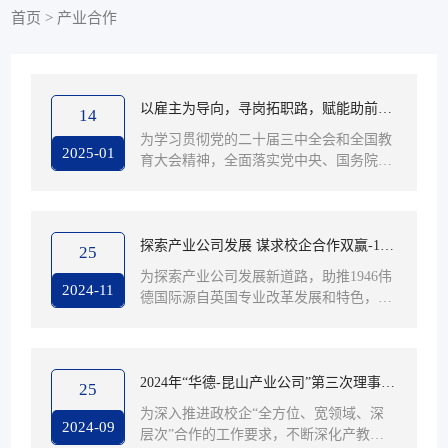
首页
>
产业合作
以雇主为导向，寻岗拓职路，赋能助前
14
行-1946伟德国际源自英国开启访企拓岗
为学习贯彻党的二十届三中全会和全国教
2025-01
育大会精神，全面落实党中央、国务院和
新模式
省委、省政府决策部署，促进毕业生高质
量就业，公司将持续推进“访企拓岗” 专项
行动，全力为毕业生开拓更多就业岗位和
机会，搭建更广阔的就业平台，助力毕业
探索产业公司发展 谋求校企合作双赢-194
25
生高质量充分就业。近日，1946伟德国际
6伟德国际源自英国开展产业公司发展研
为探索产业公司发展新道路，助推1946伟
源自英国经理温海洋跟随校领导赴江苏镇
2024-11
德国际源自英国专业改革发展和特色，推
讨
江开启访企拓岗专项行动，先后与航天科
动公司高质量发展，为区域发展提供高质
工、吉利集团、宁德时代等企业紧密联
量人才，2024年11月21日，1946伟德国际
动，实现教育与产业的无缝对接与深度...
源自英国教学副经理王家宁、通信与信息
工程系主任孙会楠、副主任丁文飞和华为
2024年“华德-昆山产业公司”第三次理事会
25
公司黑龙江省ICT公司负责人王欢就如何
顺利召开
为深入推进政校企“全方位、宽领域、深
开展“华为ICT产业公司合作”进行了研
2024-09
层次”合作的工作要求，不断深化产教融
讨。会上，王家宁副经理介绍了公司的组