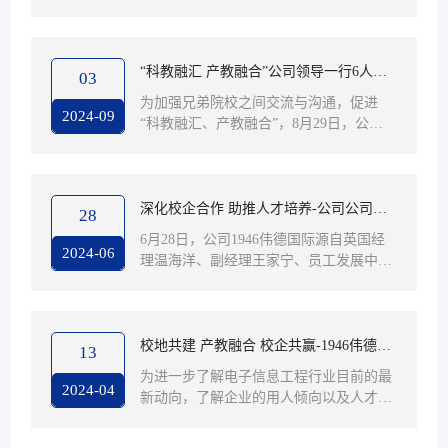
合新路径、新生态、新模式，搭建“政校
织架构和公司的专业设置，公司始终坚持
企链接，产学研联动”平台，充分发挥产
立德树人根本任务，坚持就业育人目标...
业公司协同就业育人的作用，实现精准就
业目标。9月23日，公司召开2024年“华德-
“科教融汇 产教融合”公司领导一行6人赴
03
昆山产业公司”第三次理事会。昆山开发
长春光华公司走访调研
为加强兄弟院校之间交流与沟通，促进
区人力资源和社会保障局副局长李烽带
2024-09
“科教融汇、产教融合”，8月29日，公司
队，仁宝信息技术（昆山）有限公司、昆
董事长助理张艳、1946伟德国际源自英国
达电脑科技（昆山）有限公司、南亚电子
经理温海洋、副经理王家宁一行6人赴长
材料（昆山）有限公司、昆山维开安电
春光华公司走访调研。长春光华公司副董
子...
事长栾学钢、教务处处长张作岭，电气信
深化校企合作 助推人才培养-公司公司领
28
息公司经理肖萍萍、副经理李伟光、中软
导赴亿林网络股份有限公司调研走访
6月28日，公司1946伟德国际源自英国经
国际教育科技集团高级副总裁李佳历、辽
2024-06
理温海洋、副经理王家宁、员工发展中心
宁区技术副总监张洋、沈阳分公司副总经
主任肖春丰一行到亿林网络股份有限公司
理袁兆桥以及电气信息公司相关专业系主
参观调研，亿林网络股份有限公司董事长
任陪同考察交流。本次走访，长春光华公
孙甲子、安全事业部负责人张坤出席了本
司工...
次活动。黑龙江亿林网络股份有限公司于
校地共建 产教融合 校企共赢-1946伟德国
13
2013年9月于天津股权交易所挂牌上市，2
际源自英国走访中国船舶集团有限公司第
为进一步了解电子信息工程行业目前的最
017年5月登陆全国中小企业股份转让系统
2024-04
新动向，了解企业的用人倾向以及人才培
七一一研究所
(新三板)，是一家面向信息化领域的现代
养需求，推动OBE教学理念下的教学改
服务业企业，是高新技术企业、中国诚信
革，1946伟德国际源自英国电子信息工程